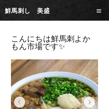
鮮馬刺し 美盛
こんにちは鮮馬刺よか
もん市場です✨