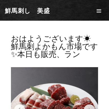
鮮馬刺し 美盛
おはようございます☀
鮮馬刺よかもん市場です
✨本日も販売、ラン